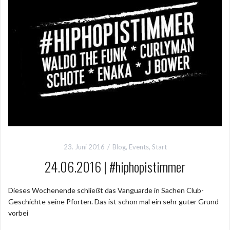
23. Juni 2016
Blog
,
Events
,
Start
24.06.2016 | #hiphopistimmer
Dieses Wochenende schließt das Vanguarde in Sachen Club-
Geschichte seine Pforten. Das ist schon mal ein sehr guter Grund
vorbei