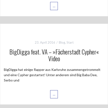
…
23. April 2016
Blog
,
Start
BigDigga feat. VA – »Fächerstadt Cypher«
Video
BigDigga hat einige Rapper aus Karlsruhe zusammengetrommelt
und eine Cypher gestartet! Unter anderem sind Big Baba Dee,
Serbo und
…