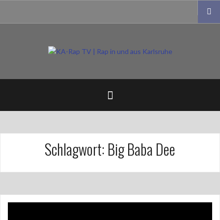
Zum
Impressum
Inhalt
springen
Schlagwort:
Big Baba Dee