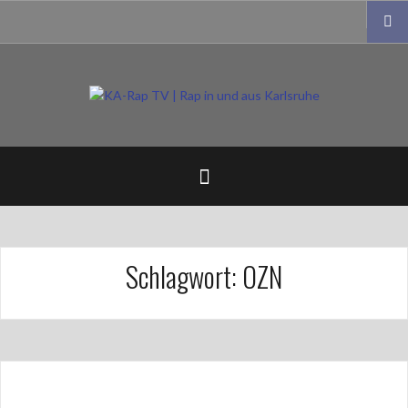
Zum
Impressum
Inhalt
springen
Schlagwort:
OZN