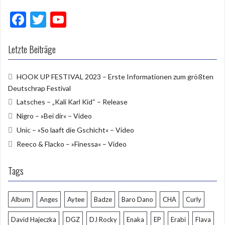
F
T
Y
ac
w
o
e
itt
u
Letzte Beiträge
b
er
T
HOOK UP FESTIVAL 2023 – Erste Informationen zum größten
o
u
Deutschrap Festival
o
b
Latsches – „Kali Karl Kid“ – Release
k
e
Nigro – »Bei dir« – Video
Unic – »So laaft die Gschicht« – Video
Reeco & Flacko – »Finessa« – Video
Tags
Album
Anges
Aytee
Badze
Baro Dano
CHA
Curly
David Hajeczka
DGZ
DJ Rocky
Enaka
EP
Erabi
Flava