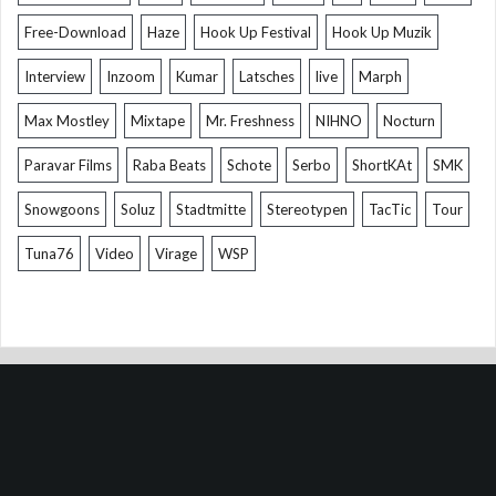
Free-Download
Haze
Hook Up Festival
Hook Up Muzik
Interview
Inzoom
Kumar
Latsches
live
Marph
Max Mostley
Mixtape
Mr. Freshness
NIHNO
Nocturn
Paravar Films
Raba Beats
Schote
Serbo
ShortKAt
SMK
Snowgoons
Soluz
Stadtmitte
Stereotypen
TacTic
Tour
Tuna76
Video
Virage
WSP