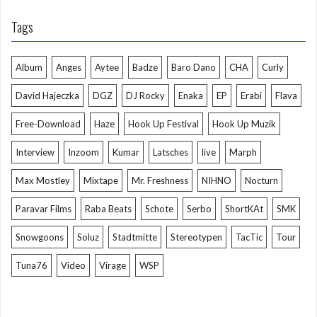
Tags
Album
Anges
Aytee
Badze
Baro Dano
CHA
Curly
David Hajeczka
DGZ
DJ Rocky
Enaka
EP
Erabi
Flava
Free-Download
Haze
Hook Up Festival
Hook Up Muzik
Interview
Inzoom
Kumar
Latsches
live
Marph
Max Mostley
Mixtape
Mr. Freshness
NIHNO
Nocturn
Paravar Films
Raba Beats
Schote
Serbo
ShortKAt
SMK
Snowgoons
Soluz
Stadtmitte
Stereotypen
TacTic
Tour
Tuna76
Video
Virage
WSP