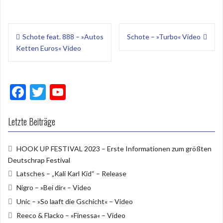
Beitragsnavigation
Schote feat. 888 – »Autos
Schote – »Turbo« Video
Ketten Euros« Video
F
T
Y
ac
w
o
e
itt
u
Letzte Beiträge
b
er
T
HOOK UP FESTIVAL 2023 – Erste Informationen zum größten
o
u
Deutschrap Festival
o
b
Latsches – „Kali Karl Kid“ – Release
k
e
Nigro – »Bei dir« – Video
Unic – »So laaft die Gschicht« – Video
Reeco & Flacko – »Finessa« – Video