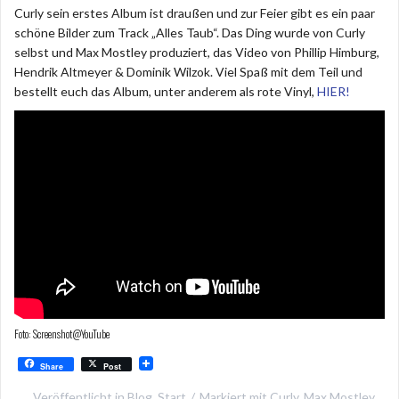
Curly sein erstes Album ist draußen und zur Feier gibt es ein paar
schöne Bilder zum Track „Alles Taub“. Das Ding wurde von Curly
selbst und Max Mostley produziert, das Video von Phillip Himburg,
Hendrik Altmeyer & Dominik Wilzok. Viel Spaß mit dem Teil und
bestellt euch das Album, unter anderem als rote Vinyl,
HIER!
Foto: Screenshot@YouTube
Share
Post
Veröffentlicht in
Blog
,
Start
Markiert mit
Curly
,
Max Mostley