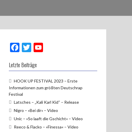
F
T
Y
ac
w
o
e
itt
u
Letzte Beiträge
b
er
T
HOOK UP FESTIVAL 2023 – Erste
o
u
Informationen zum größten Deutschrap
o
b
Festival
k
e
Latsches – „Kali Karl Kid“ – Release
Nigro – »Bei dir« – Video
Unic – »So laaft die Gschicht« – Video
Reeco & Flacko – »Finessa« – Video