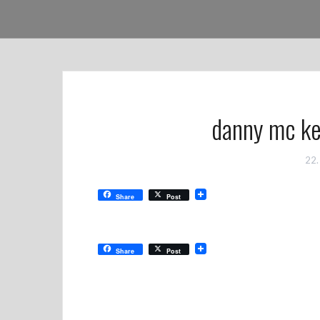
danny mc ke
22.
Share
Post
Share
Post