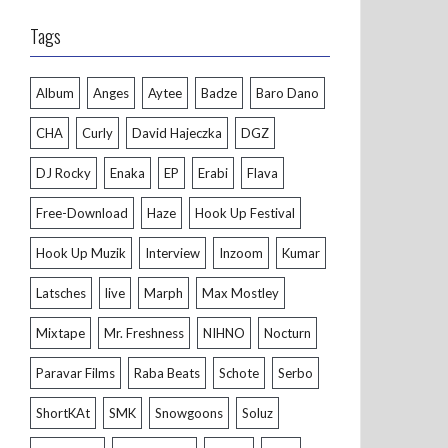
Tags
Album
Anges
Aytee
Badze
Baro Dano
CHA
Curly
David Hajeczka
DGZ
DJ Rocky
Enaka
EP
Erabi
Flava
Free-Download
Haze
Hook Up Festival
Hook Up Muzik
Interview
Inzoom
Kumar
Latsches
live
Marph
Max Mostley
Mixtape
Mr. Freshness
NIHNO
Nocturn
Paravar Films
Raba Beats
Schote
Serbo
ShortKAt
SMK
Snowgoons
Soluz