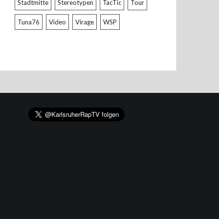
Stadtmitte
Stereotypen
TacTic
Tour
Tuna76
Video
Virage
WSP