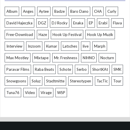
Album
Anges
Aytee
Badze
Baro Dano
CHA
Curly
David Hajeczka
DGZ
DJ Rocky
Enaka
EP
Erabi
Flava
Free-Download
Haze
Hook Up Festival
Hook Up Muzik
Interview
Inzoom
Kumar
Latsches
live
Marph
Max Mostley
Mixtape
Mr. Freshness
NIHNO
Nocturn
Paravar Films
Raba Beats
Schote
Serbo
ShortKAt
SMK
Snowgoons
Soluz
Stadtmitte
Stereotypen
TacTic
Tour
Tuna76
Video
Virage
WSP