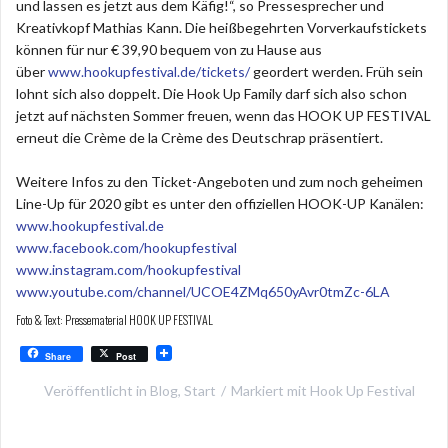
und lassen es jetzt aus dem Käfig!“, so Pressesprecher und
Kreativkopf Mathias Kann. Die heißbegehrten Vorverkaufstickets
können für nur € 39,90 bequem von zu Hause aus
über
www.hookupfestival.de/tickets/
geordert werden. Früh sein
lohnt sich also doppelt. Die Hook Up Family darf sich also schon
jetzt auf nächsten Sommer freuen, wenn das HOOK UP FESTIVAL
erneut die Crème de la Crème des Deutschrap präsentiert.
Weitere Infos zu den Ticket-Angeboten und zum noch geheimen
Line-Up für 2020 gibt es unter den offiziellen HOOK-UP Kanälen:
www.hookupfestival.de
www.facebook.com/hookupfestival
www.instagram.com/hookupfestival
www.youtube.com/channel/UCOE4ZMq650yAvr0tmZc-6LA
Foto & Text: Pressematerial HOOK UP FESTIVAL
Share
Post
Veröffentlicht in
Blog
,
Start
Markiert mit
Hook Up Festival