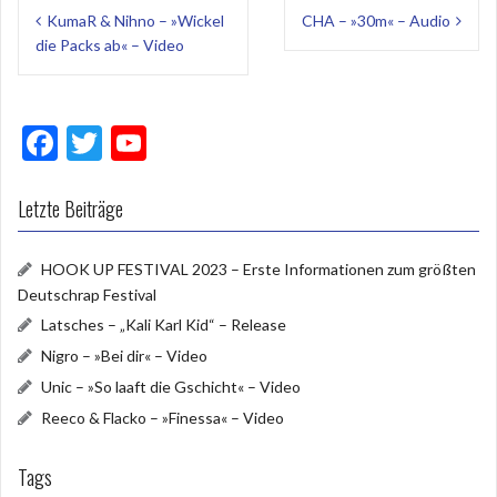
Beitragsnavigation
KumaR & Nihno – »Wickel
CHA – »30m« – Audio
die Packs ab« – Video
F
T
Y
ac
w
o
e
itt
u
Letzte Beiträge
b
er
T
HOOK UP FESTIVAL 2023 – Erste Informationen zum größten
o
u
Deutschrap Festival
o
b
Latsches – „Kali Karl Kid“ – Release
k
e
Nigro – »Bei dir« – Video
Unic – »So laaft die Gschicht« – Video
Reeco & Flacko – »Finessa« – Video
Tags