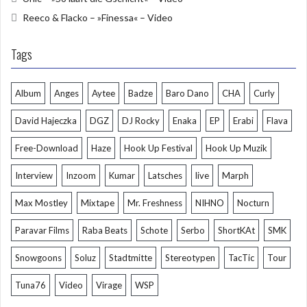
Reeco & Flacko – »Finessa« – Video
Tags
Album
Anges
Aytee
Badze
Baro Dano
CHA
Curly
David Hajeczka
DGZ
DJ Rocky
Enaka
EP
Erabi
Flava
Free-Download
Haze
Hook Up Festival
Hook Up Muzik
Interview
Inzoom
Kumar
Latsches
live
Marph
Max Mostley
Mixtape
Mr. Freshness
NIHNO
Nocturn
Paravar Films
Raba Beats
Schote
Serbo
ShortKAt
SMK
Snowgoons
Soluz
Stadtmitte
Stereotypen
TacTic
Tour
Tuna76
Video
Virage
WSP