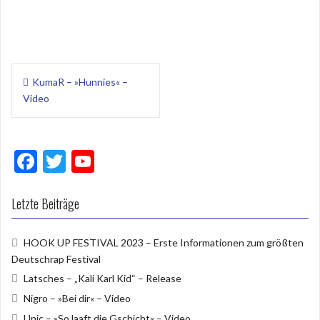
Beitragsnavigation
KumaR – »Hunnies« –
Video
F
T
Y
ac
w
o
e
itt
u
Letzte Beiträge
b
er
T
HOOK UP FESTIVAL 2023 – Erste Informationen zum größten
o
u
Deutschrap Festival
o
b
Latsches – „Kali Karl Kid“ – Release
k
e
Nigro – »Bei dir« – Video
Unic – »So laaft die Gschicht« – Video