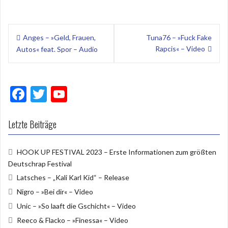
Beitragsnavigation
Anges – »Geld, Frauen,
Tuna76 – »Fuck Fake
Rapcis« – Video
Autos« feat. Spor – Audio
F
T
Y
ac
w
o
e
itt
u
Letzte Beiträge
b
er
T
HOOK UP FESTIVAL 2023 – Erste Informationen zum größten
o
u
Deutschrap Festival
o
b
Latsches – „Kali Karl Kid“ – Release
k
e
Nigro – »Bei dir« – Video
Unic – »So laaft die Gschicht« – Video
Reeco & Flacko – »Finessa« – Video