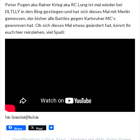
Peter Pogen aka Rainer Krieg aka RC Lung ist mal wieder bei
DLTLLY in den Ring gestiegen und hat sich dieses Mal mit Merlin
gemessen, der bisher alle Battles gegen Karlsruher MC’s
gewonnen hat. Ob sich dieses Mal etwas geändert hat, könnt ihr
euch hier reinziehen, viel Spaß:
Foto: Screenshot@YouTube
Share
Post
Veröffentlicht in
Blog
,
Start
Markiert mit
dltlly
,
Peter Pogen