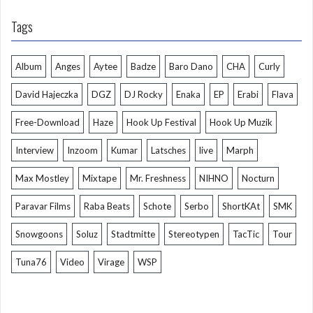
Tags
Album
Anges
Aytee
Badze
Baro Dano
CHA
Curly
David Hajeczka
DGZ
DJ Rocky
Enaka
EP
Erabi
Flava
Free-Download
Haze
Hook Up Festival
Hook Up Muzik
Interview
Inzoom
Kumar
Latsches
live
Marph
Max Mostley
Mixtape
Mr. Freshness
NIHNO
Nocturn
Paravar Films
Raba Beats
Schote
Serbo
ShortKAt
SMK
Snowgoons
Soluz
Stadtmitte
Stereotypen
TacTic
Tour
Tuna76
Video
Virage
WSP