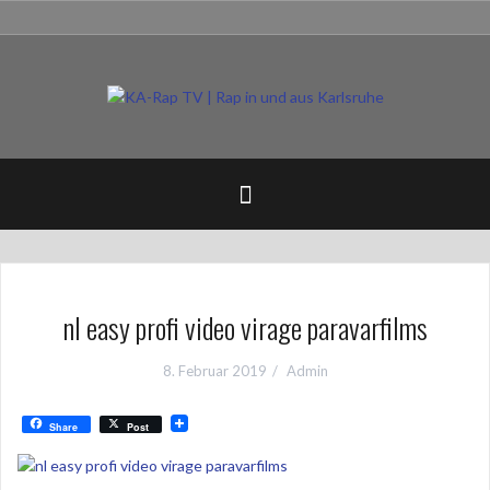
Zum
Impressum
Inhalt
springen
nl easy profi video virage paravarfilms
8. Februar 2019
Admin
Share
Post