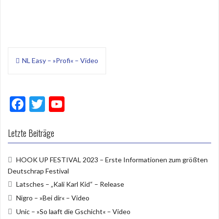
Beitragsnavigation
NL Easy – »Profi« – Video
F
T
Y
ac
w
o
e
itt
u
Letzte Beiträge
b
er
T
HOOK UP FESTIVAL 2023 – Erste Informationen zum größten
o
u
Deutschrap Festival
o
b
Latsches – „Kali Karl Kid“ – Release
k
e
Nigro – »Bei dir« – Video
Unic – »So laaft die Gschicht« – Video