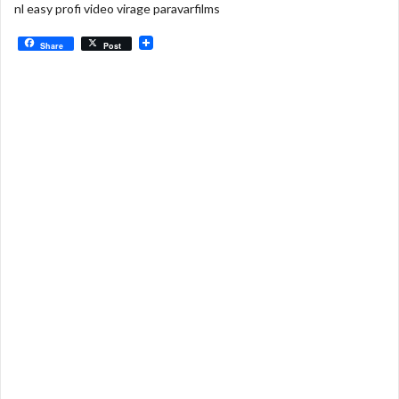
nl easy profi video virage paravarfilms
Share
Post