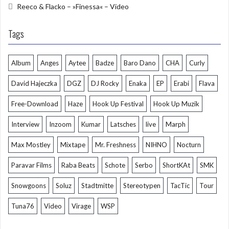
Reeco & Flacko – »Finessa« – Video
Tags
Album
Anges
Aytee
Badze
Baro Dano
CHA
Curly
David Hajeczka
DGZ
DJ Rocky
Enaka
EP
Erabi
Flava
Free-Download
Haze
Hook Up Festival
Hook Up Muzik
Interview
Inzoom
Kumar
Latsches
live
Marph
Max Mostley
Mixtape
Mr. Freshness
NIHNO
Nocturn
Paravar Films
Raba Beats
Schote
Serbo
ShortKAt
SMK
Snowgoons
Soluz
Stadtmitte
Stereotypen
TacTic
Tour
Tuna76
Video
Virage
WSP