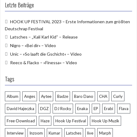
e
itt
u
Letzte Beiträge
b
er
T
HOOK UP FESTIVAL 2023 – Erste Informationen zum größten
o
u
Deutschrap Festival
o
b
Latsches – „Kali Karl Kid“ – Release
k
e
Nigro – »Bei dir« – Video
Unic – »So laaft die Gschicht« – Video
Reeco & Flacko – »Finessa« – Video
Tags
Album
Anges
Aytee
Badze
Baro Dano
CHA
Curly
David Hajeczka
DGZ
DJ Rocky
Enaka
EP
Erabi
Flava
Free-Download
Haze
Hook Up Festival
Hook Up Muzik
Interview
Inzoom
Kumar
Latsches
live
Marph