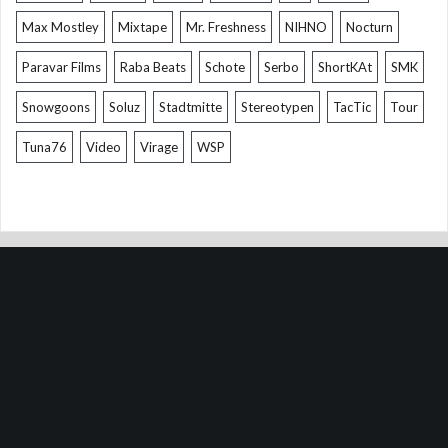
Max Mostley
Mixtape
Mr. Freshness
NIHNO
Nocturn
Paravar Films
Raba Beats
Schote
Serbo
ShortKAt
SMK
Snowgoons
Soluz
Stadtmitte
Stereotypen
TacTic
Tour
Tuna76
Video
Virage
WSP