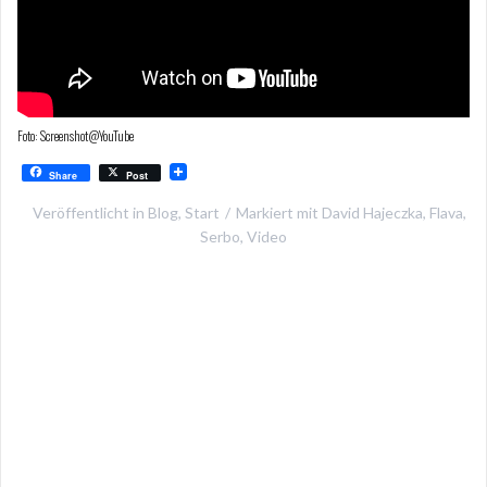
Foto: Screenshot@YouTube
Share
Post
Veröffentlicht in
Blog
,
Start
Markiert mit
David Hajeczka
,
Flava
,
Serbo
,
Video