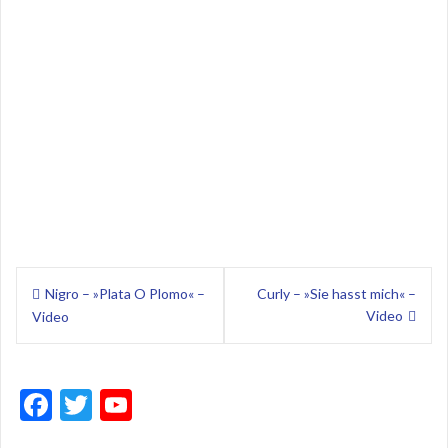
Beitragsnavigation
Nigro – »Plata O Plomo« –
Curly – »Sie hasst mich« –
Video
Video
F
T
Y
ac
w
o