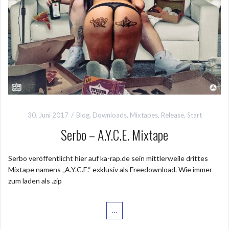
30. Juni 2017
Blog
,
Downloads
,
Mixtapes
,
Release
,
Start
Serbo – A.Y.C.E. Mixtape
Serbo veröffentlicht hier auf ka-rap.de sein mittlerweile drittes
Mixtape namens „A.Y.C.E.“ exklusiv als Freedownload. Wie immer
zum laden als .zip
…