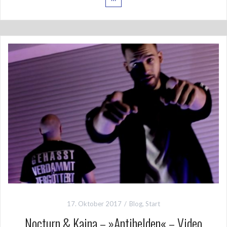
17. Oktober 2017
Blog
,
Start
Nocturn & Kaina – »Antihelden« – Video