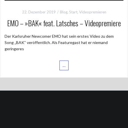
22. Dezember 2019
Blog
,
Start
,
Videopremieren
EMO – »BAK« feat. Latsches – Videopremiere
Der Karlsruher Newcomer EMO hat sein erstes Video zu dem
Song „BAK“ veröffentlich. Als Featuregast hat er niemand
geringeres
…