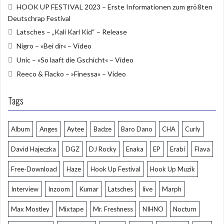
HOOK UP FESTIVAL 2023 – Erste Informationen zum größten
o
u
Deutschrap Festival
o
b
Latsches – „Kali Karl Kid“ – Release
k
e
Nigro – »Bei dir« – Video
Unic – »So laaft die Gschicht« – Video
Reeco & Flacko – »Finessa« – Video
Tags
Album
Anges
Aytee
Badze
Baro Dano
CHA
Curly
David Hajeczka
DGZ
DJ Rocky
Enaka
EP
Erabi
Flava
Free-Download
Haze
Hook Up Festival
Hook Up Muzik
Interview
Inzoom
Kumar
Latsches
live
Marph
Max Mostley
Mixtape
Mr. Freshness
NIHNO
Nocturn