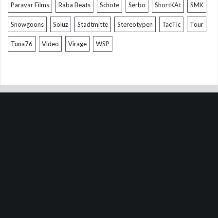
Paravar Films
Raba Beats
Schote
Serbo
ShortKAt
SMK
Snowgoons
Soluz
Stadtmitte
Stereotypen
TacTic
Tour
Tuna76
Video
Virage
WSP