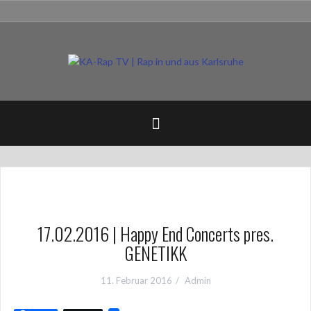
Zum
Impressum
Inhalt
springen
17.02.2016 | Happy End Concerts pres.
GENETIKK
11. Februar 2016
Admin