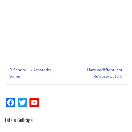
Beitragsnavigation
Schote – »Kapstadt«
Haze veröffentlicht
Release-Date
Video
F
T
Y
ac
w
o
e
itt
u
Letzte Beiträge
b
er
T