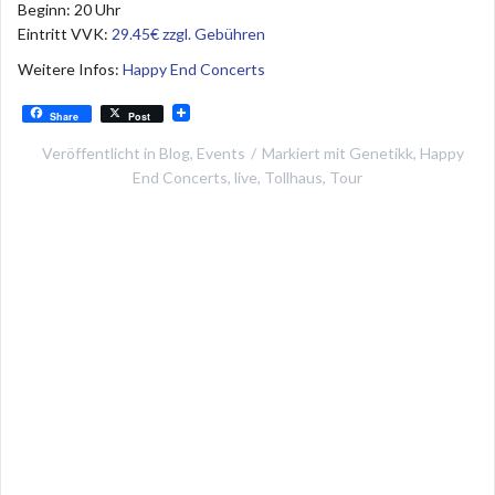
Beginn: 20 Uhr
Eintritt VVK:
29.45€ zzgl. Gebühren
Weitere Infos:
Happy End Concerts
Share
Post
Veröffentlicht in
Blog
,
Events
Markiert mit
Genetikk
,
Happy
End Concerts
,
live
,
Tollhaus
,
Tour