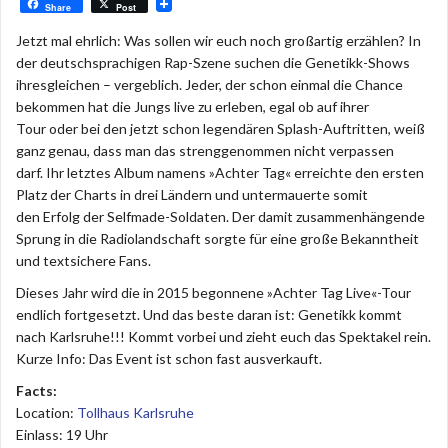
Share
Post
Jetzt mal ehrlich: Was sollen wir euch noch großartig erzählen? In
der deutschsprachigen Rap-Szene suchen die Genetikk-Shows
ihresgleichen – vergeblich. Jeder, der schon einmal die Chance
bekommen hat die Jungs live zu erleben, egal ob auf ihrer
Tour oder bei den jetzt schon legendären Splash-Auftritten, weiß
ganz genau, dass man das strenggenommen nicht verpassen
darf. Ihr letztes Album namens »Achter Tag« erreichte den ersten
Platz der Charts in drei Ländern und untermauerte somit
den Erfolg der Selfmade-Soldaten. Der damit zusammenhängende
Sprung in die Radiolandschaft sorgte für eine große Bekanntheit
und textsichere Fans.
Dieses Jahr wird die in 2015 begonnene »Achter Tag Live«-Tour
endlich fortgesetzt. Und das beste daran ist: Genetikk kommt
nach Karlsruhe!!! Kommt vorbei und zieht euch das Spektakel rein.
Kurze Info: Das Event ist schon fast ausverkauft.
Facts:
Location:
Tollhaus Karlsruhe
Einlass: 19 Uhr