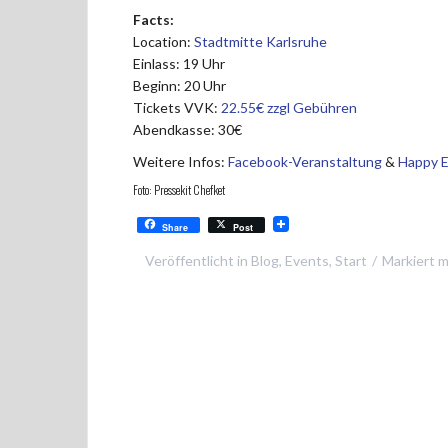
Facts:
Location:
Stadtmitte Karlsruhe
Einlass: 19 Uhr
Beginn: 20 Uhr
Tickets VVK:
22.55€ zzgl Gebühren
Abendkasse: 30€
Weitere Infos:
Facebook-Veranstaltung
&
Happy 
Foto: Pressekit Chefket
Share
Post
Veröffentlicht in
Blog
,
Events
,
Start
Markiert m