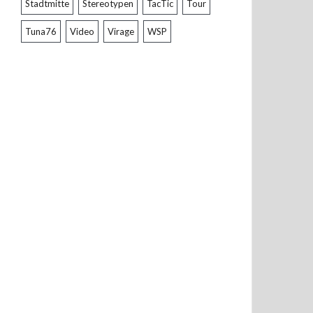
Stadtmitte
Stereotypen
TacTic
Tour
Tuna76
Video
Virage
WSP