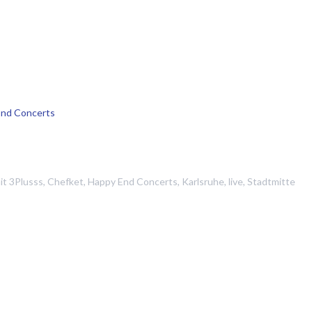
End Concerts
it
3Plusss
,
Chefket
,
Happy End Concerts
,
Karlsruhe
,
live
,
Stadtmitte