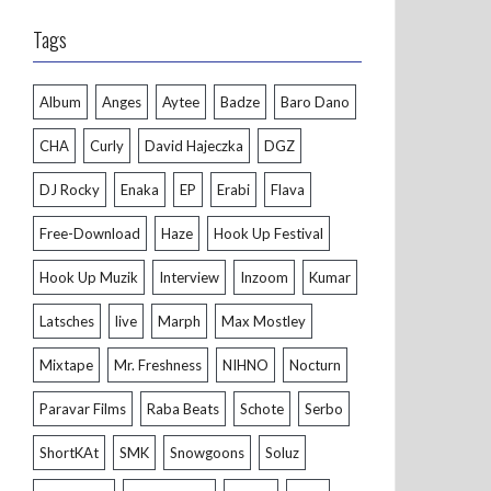
Tags
Album
Anges
Aytee
Badze
Baro Dano
CHA
Curly
David Hajeczka
DGZ
DJ Rocky
Enaka
EP
Erabi
Flava
Free-Download
Haze
Hook Up Festival
Hook Up Muzik
Interview
Inzoom
Kumar
Latsches
live
Marph
Max Mostley
Mixtape
Mr. Freshness
NIHNO
Nocturn
Paravar Films
Raba Beats
Schote
Serbo
ShortKAt
SMK
Snowgoons
Soluz