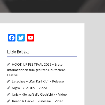
F
T
Y
ac
w
o
e
itt
u
Letzte Beiträge
b
er
T
HOOK UP FESTIVAL 2023 – Erste
o
u
Informationen zum größten Deutschrap
o
b
Festival
k
e
Latsches – „Kali Karl Kid“ – Release
Nigro – »Bei dir« – Video
Unic – »So laaft die Gschicht« – Video
Reeco & Flacko – »Finessa« – Video