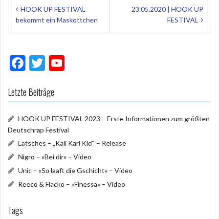
Beitragsnavigation
HOOK UP FESTIVAL
23.05.2020 | HOOK UP
bekommt ein Maskottchen
FESTIVAL
F
T
Y
ac
w
o
e
itt
u
Letzte Beiträge
b
er
T
HOOK UP FESTIVAL 2023 – Erste Informationen zum größten
o
u
Deutschrap Festival
o
b
Latsches – „Kali Karl Kid“ – Release
k
e
Nigro – »Bei dir« – Video
Unic – »So laaft die Gschicht« – Video
Reeco & Flacko – »Finessa« – Video
Tags