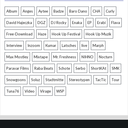
Album
Anges
Aytee
Badze
Baro Dano
CHA
Curly
David Hajeczka
DGZ
DJ Rocky
Enaka
EP
Erabi
Flava
Free-Download
Haze
Hook Up Festival
Hook Up Muzik
Interview
Inzoom
Kumar
Latsches
live
Marph
Max Mostley
Mixtape
Mr. Freshness
NIHNO
Nocturn
Paravar Films
Raba Beats
Schote
Serbo
ShortKAt
SMK
Snowgoons
Soluz
Stadtmitte
Stereotypen
TacTic
Tour
Tuna76
Video
Virage
WSP