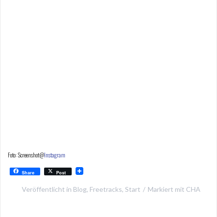
Foto: Screenshot@
Instagram
Share
Post
Veröffentlicht in
Blog
,
Freetracks
,
Start
Markiert mit
CHA