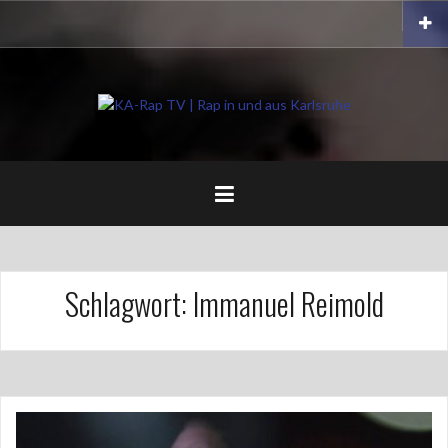
Zum
Impressum
Inhalt
springen
Schlagwort:
Immanuel Reimold