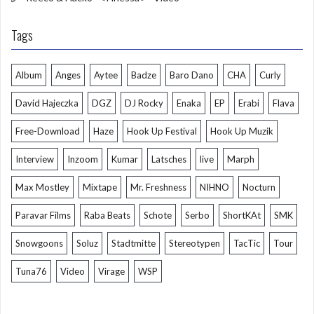
Tags
Album
Anges
Aytee
Badze
Baro Dano
CHA
Curly
David Hajeczka
DGZ
DJ Rocky
Enaka
EP
Erabi
Flava
Free-Download
Haze
Hook Up Festival
Hook Up Muzik
Interview
Inzoom
Kumar
Latsches
live
Marph
Max Mostley
Mixtape
Mr. Freshness
NIHNO
Nocturn
Paravar Films
Raba Beats
Schote
Serbo
ShortKAt
SMK
Snowgoons
Soluz
Stadtmitte
Stereotypen
TacTic
Tour
Tuna76
Video
Virage
WSP