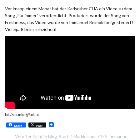
Vor knapp einem Monat hat der Karlsruher CHA ein Video zu dem
Song „Für immer“ veröffentlicht. Produziert wurde der Song von
Freshness, das Video wurde von Immanuel Reimold beigesteuert!
Viel Spaß beim reinziehen!
Foto: Screenshot@YouTube
Share
Post
Veröffentlicht in
Blog
,
Start
Markiert mit
CHA
,
Immanuel