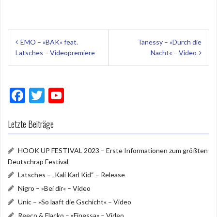
Beitragsnavigation
EMO – »BAK« feat.
Tanessy – »Durch die
Latsches – Videopremiere
Nacht« – Video
F
T
Y
ac
w
o
e
itt
u
Letzte Beiträge
b
er
T
HOOK UP FESTIVAL 2023 – Erste Informationen zum größten
o
u
Deutschrap Festival
o
b
Latsches – „Kali Karl Kid“ – Release
k
e
Nigro – »Bei dir« – Video
Unic – »So laaft die Gschicht« – Video
Reeco & Flacko – »Finessa« – Video