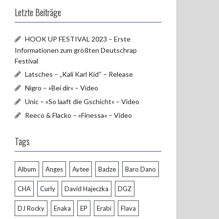
e
itt
u
Letzte Beiträge
b
er
T
HOOK UP FESTIVAL 2023 – Erste
o
u
Informationen zum größten Deutschrap
o
b
Festival
k
e
Latsches – „Kali Karl Kid“ – Release
Nigro – »Bei dir« – Video
Unic – »So laaft die Gschicht« – Video
Reeco & Flacko – »Finessa« – Video
Tags
Album
Anges
Aytee
Badze
Baro Dano
CHA
Curly
David Hajeczka
DGZ
DJ Rocky
Enaka
EP
Erabi
Flava