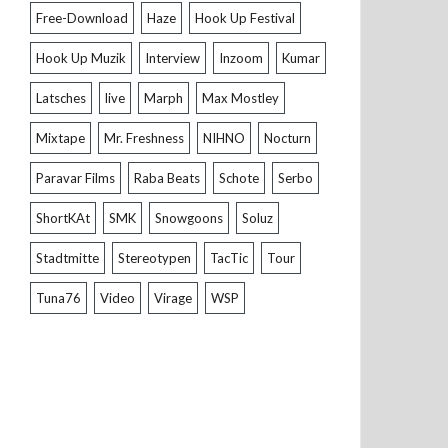
Free-Download
Haze
Hook Up Festival
Hook Up Muzik
Interview
Inzoom
Kumar
Latsches
live
Marph
Max Mostley
Mixtape
Mr. Freshness
NIHNO
Nocturn
Paravar Films
Raba Beats
Schote
Serbo
ShortKAt
SMK
Snowgoons
Soluz
Stadtmitte
Stereotypen
TacTic
Tour
Tuna76
Video
Virage
WSP