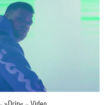
– »Drip« – Video